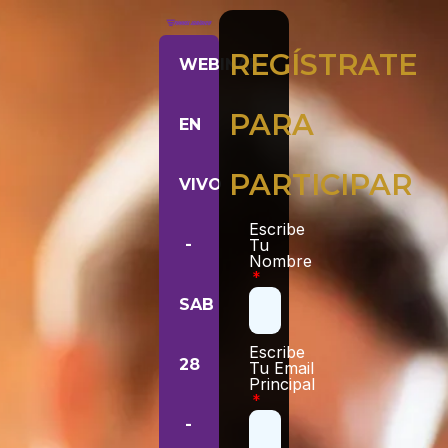
REGÍSTRATE
WEBINAR
PARA
EN
PARTICIPAR
VIVO
Escribe
-
Tu
Nombre
SAB
Escribe
28
Tu Email
Principal
-