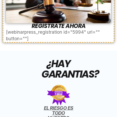
REGISTRATE AHORA
[webinarpress_registration id="5994" url=""
button=""]
¿HAY
GARANTIAS?
EL RIESGO ES
TODO