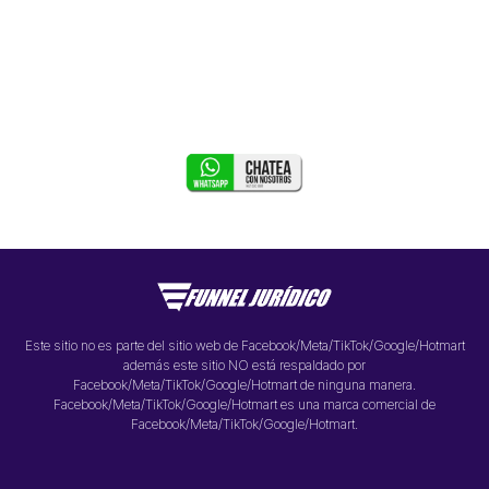
¿DUDAS
O
PREGUNTAS?
Este sitio no es parte del sitio web de Facebook/Meta/TikTok/Google/Hotmart
además este sitio NO está respaldado por
Facebook/Meta/TikTok/Google/Hotmart de ninguna manera.
Facebook/Meta/TikTok/Google/Hotmart es una marca comercial de
Facebook/Meta/TikTok/Google/Hotmart.