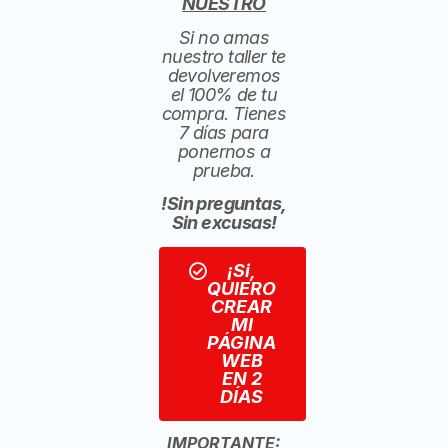
NUESTRO
Si no amas
nuestro taller te
devolveremos
el 100% de tu
compra. Tienes
7 días para
ponernos a
prueba.
!Sin preguntas,
Sin excusas!
¡Si,
QUIERO
CREAR
MI
PÁGINA
WEB
EN 2
DÍAS
IMPORTANTE: