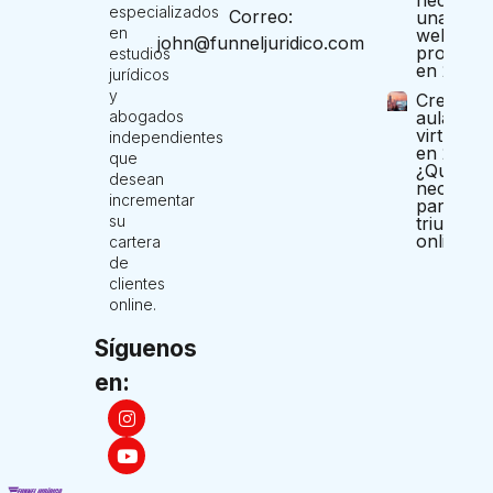
necesita
especializados
Correo:
una pági
en
web
john@funneljuridico.com
profesio
estudios
en 2025?
jurídicos
y
Crea tu
aula
abogados
virtual
independientes
en 2025:
que
¿Qué
desean
necesitas
incrementar
para
su
triunfar
online?
cartera
de
clientes
online.
Síguenos
en: