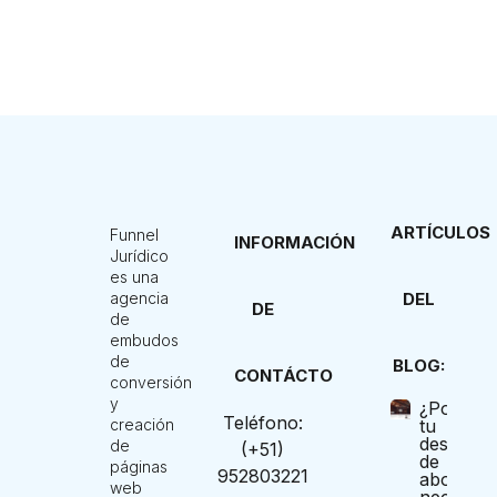
ARTÍCULOS
Funnel
INFORMACIÓN
Jurídico
es una
DEL
agencia
DE
de
embudos
de
BLOG:
CONTÁCTO
conversión
y
¿Por qué
Teléfono:
tu
creación
despach
de
(+51)
de
páginas
952803221
abogado
web