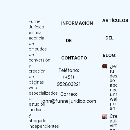
ARTÍCULOS
Funnel
INFORMACIÓN
Jurídico
es una
DEL
agencia
DE
de
embudos
de
BLOG:
CONTÁCTO
conversión
y
¿Por qué
Teléfono:
tu
creación
despach
de
(+51)
de
páginas
952803221
abogado
web
necesita
especializados
Correo:
una pági
en
web
john@funneljuridico.com
profesio
estudios
en 2025?
jurídicos
y
Crea tu
aula
abogados
virtual
independientes