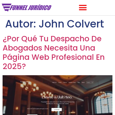
Autor:
John Colvert
¿Por Qué Tu Despacho De
Abogados Necesita Una
Página Web Profesional En
2025?